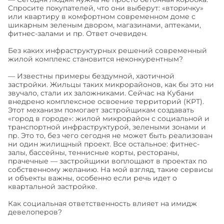
Спросите покупателей, что они выберут: «вторичку»
или квартиру в комфортном современном доме с
шикарным зеленым двором, магазинами, аптеками,
фитнес-залами и пр. Ответ очевиден.
Без каких инфраструктурных решений современный
жилой комплекс становится неконкурентным?
— Известны примеры бездумной, хаотичной
застройки. Жильцы таких микрорайонов, как бы это ни
звучало, стали их заложниками. Сейчас на Кубани
внедрено комплексное освоение территорий (КРТ).
Этот механизм помогает застройщикам создавать
«город в городе»: жилой микрорайон с социальной и
транспортной инфраструктурой, зелеными зонами и
пр. Это то, без чего сегодня не может быть реализован
ни один жилищный проект. Все остальное: фитнес-
залы, бассейны, теннисные корты, рестораны,
прачечные — застройщики воплощают в проектах по
собственному желанию. На мой взгляд, такие сервисы
и объекты важны, особенно если речь идет о
квартальной застройке.
Как социальная ответственность влияет на имидж
девелоперов?