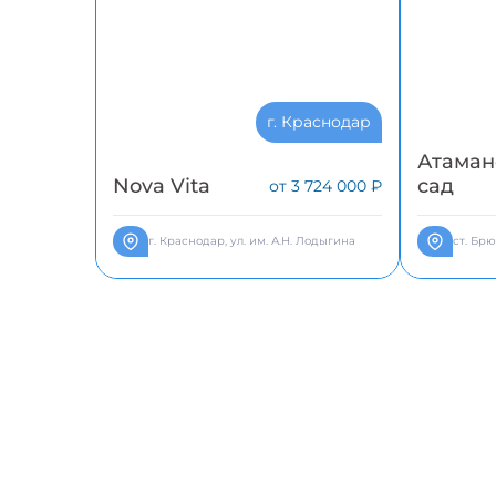
г. Краснодар
Атаман
Nova Vita
сад
от 3 724 000 ₽
г. Краснодар, ул. им. А.Н. Лодыгина
ст. Брю