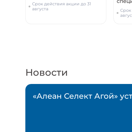
спец
Срок действия акции до 31
августа
Срок 
авгус
Новости
«Алеан Селект Агой» ус