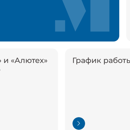
 и «Алютех»
График работ
е