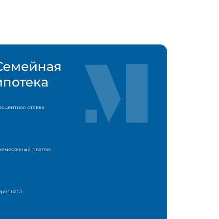
Семейная
ипотека
роцентная ставка
жемесячный платеж
ереплата