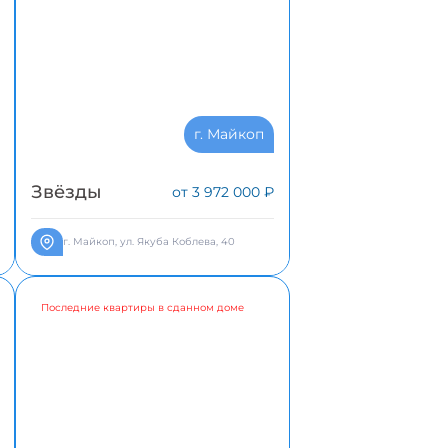
г. Майкоп
Звёзды
от 3 972 000 ₽
г. Майкоп, ул. Якуба Коблева, 40
Последние квартиры в сданном доме