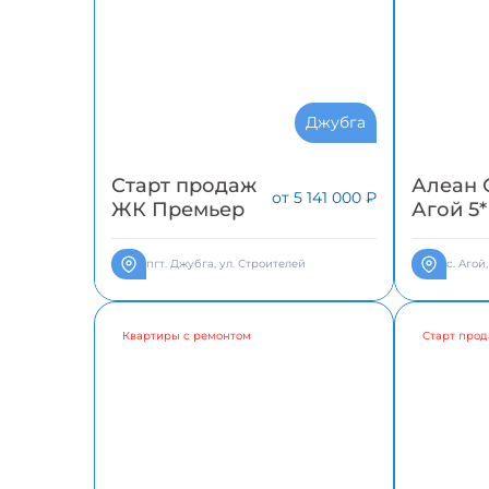
Джубга
Старт продаж
Алеан 
от 5 141 000 ₽
ЖК Премьер
Агой 5*
пгт. Джубга, ул. Строителей
с. Агой
Квартиры с ремонтом
Старт прод