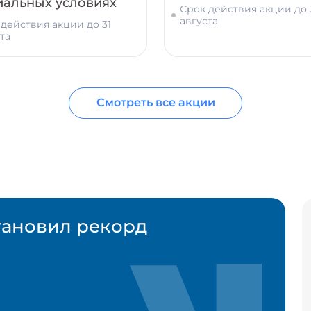
иальных условиях
Срок действия акции до 
августа
действия акции до 31
та
Смотреть все акции
тановил рекорд