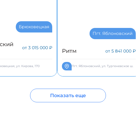
Брюховецкая
Пгт. Яблоновский
ский
от 3 015 000 ₽
Ритм
от 5 841 000 ₽
ховецкая, ул. Кирова, 170
Пгт. Яблоновский, ул. Тургеневское ш.
Показать еще