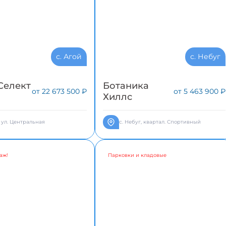
с. Агой
с. Небуг
Селект
Ботаника
от 22 673 500 ₽
от 5 463 900 ₽
Хиллс
, ул. Центральная
с. Небуг, квартал. Спортивный
аж!
Парковки и кладовые