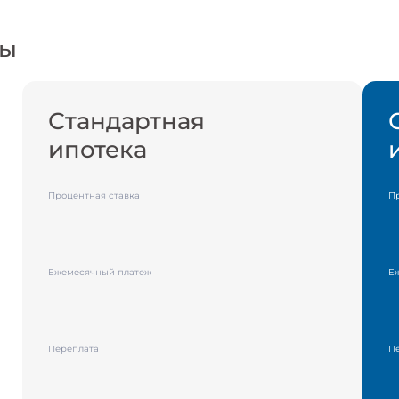
ды
Стандартная
ипотека
Процентная ставка
П
Ежемесячный платеж
Е
Переплата
П